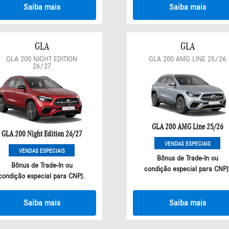
Saiba mais
Saiba mais
GLA
GLA
GLA 200 NIGHT EDITION
GLA 200 AMG LINE 25/26
26/27
GLA 200 AMG Line 25/26
GLA 200 Night Edition 26/27
VENDAS ESPECIAIS
VENDAS ESPECIAIS
Bônus de Trade-In ou
Bônus de Trade-In ou
condição especial para CNPJ
condição especial para CNPJ.
Saiba mais
Saiba mais