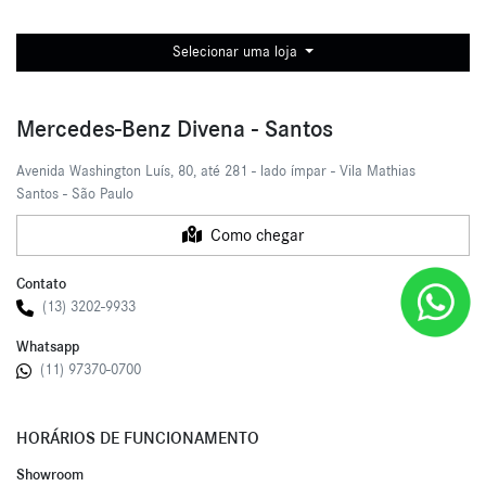
Selecionar uma loja
Mercedes-Benz Divena - Santos
Avenida Washington Luís, 80, até 281 - lado ímpar - Vila Mathias
Santos - São Paulo
Como chegar
Contato
(13) 3202-9933
Whatsapp
(11) 97370-0700
HORÁRIOS DE FUNCIONAMENTO
Showroom