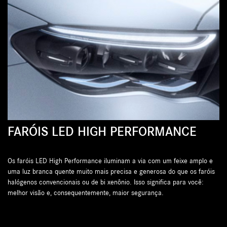
N
R
FARÓIS LED HIGH PERFORMANCE
I
Os faróis LED High Performance iluminam a via com um feixe amplo e
O 
uma luz branca quente muito mais precisa e generosa do que os faróis
de
halógenos convencionais ou de bi xenônio. Isso significa para você:
co
melhor visão e, consequentemente, maior segurança.
ex