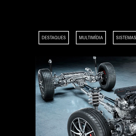
DESTAQUES
MULTIMÍDIA
SISTEMAS
DE FORÇA ESPECÍFICO DA AMG
ão, combinada com reforços de carroceria exclusivos AMG e o sistema AMG
L, proporciona manuseio preciso e dinâmica incomparável.