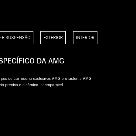
O E SUSPENSÃO
EXTERIOR
INTERIOR
EXTERIOR
Os elementos característicos da AMG, como a grade do
e as rodas AMG, reforçam o visual marcante e a ide