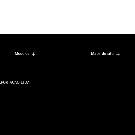
Contato
11) 97370-0700
(13) 3202-9933
Modelos
Mapa do site
EXPORTACAO LTDA