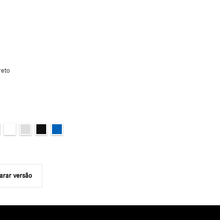
reto
rar versão