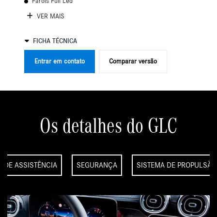
Faróis Full Led
VER MAIS
FICHA TÉCNICA
Entrar em contato
Comparar versão
Os detalhes do GLC
S DE ASSISTÊNCIA
SEGURANÇA
SISTEMA DE PROPULSÃO