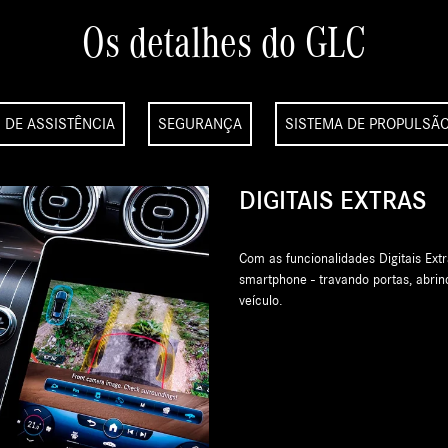
Os detalhes do GLC
 DE ASSISTÊNCIA
SEGURANÇA
SISTEMA DE PROPULSÃ
EXTERIOR ESP
O design combina elegância,
espelhos retrovisores rede