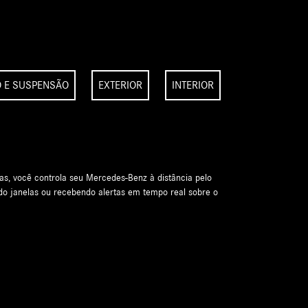
O E SUSPENSÃO
EXTERIOR
INTERIOR
ORTIVO E ELEGANTE
 dinamismo e espírito off-road, com proporções marcantes e
senhados.