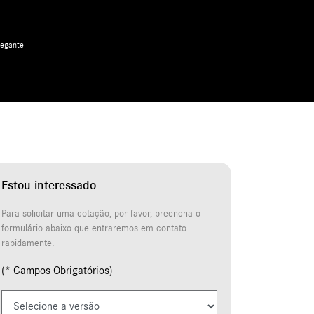
Estou interessado
Para solicitar uma cotação, por favor, preencha o
formulário abaixo que entraremos em contato
rapidamente.
(* Campos Obrigatórios)