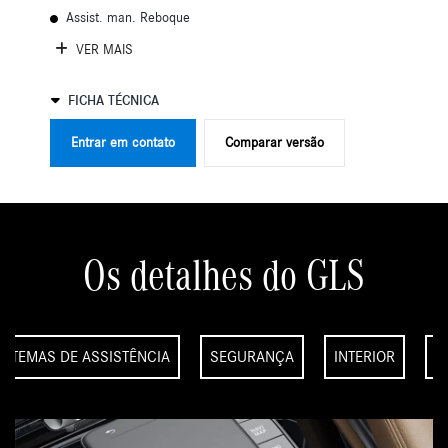
Assist. man. Reboque
VER MAIS
FICHA TÉCNICA
Entrar em contato
Comparar versão
Os detalhes do GLS
ISTEMAS DE ASSISTÊNCIA
SEGURANÇA
INTERIOR
S