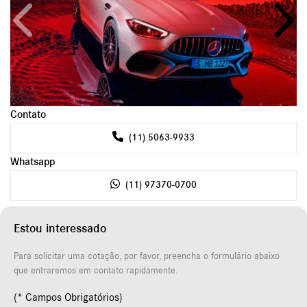
Anterior
Próxi
Contato
(11) 5063-9933
Whatsapp
(11) 97370-0700
Estou interessado
Para solicitar uma cotação, por favor, preencha o formulário abaixo
que entraremos em contato rapidamente.
(* Campos Obrigatórios)