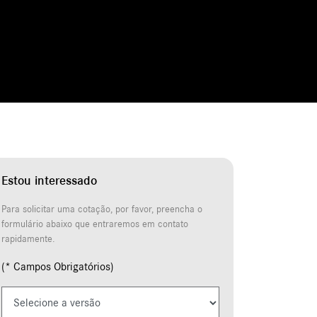
Estou interessado
Para solicitar uma cotação, por favor, preencha o
formulário abaixo que entraremos em contato
rapidamente.
(* Campos Obrigatórios)