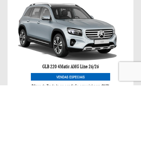
GLB 220 4Matic AMG Line 26/26
VENDAS ESPECIAIS
Bônus de Trade-In ou condição especial para CNPJ.
Saiba mais
GLA
GLA 200 NIGHT EDITION 26/27