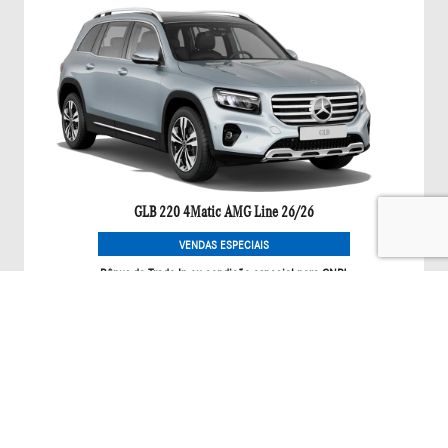
GLB 220 4Matic AMG Line 26/26
VENDAS ESPECIAIS
Bônus de Trade-In ou condição especial para CNPJ.
Saiba mais
GLA
GLA 200 NIGHT EDITION 26/27