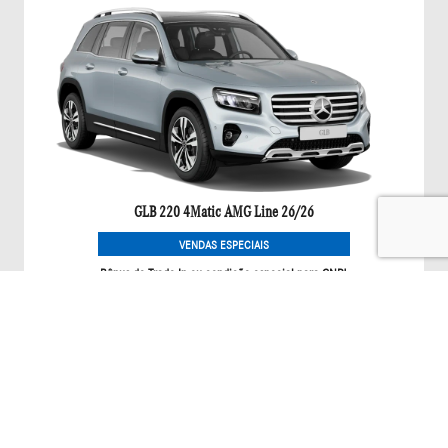
GLB 220 4Matic AMG Line 26/26
VENDAS ESPECIAIS
Bônus de Trade-In ou condição especial para CNPJ.
Saiba mais
GLA
GLA 200 NIGHT EDITION 26/27