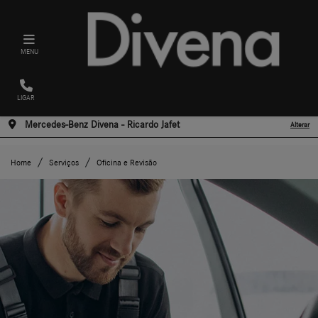
MENU
LIGAR
Mercedes-Benz Divena - Ricardo Jafet
Alterar
Home
Serviços
Oficina e Revisão