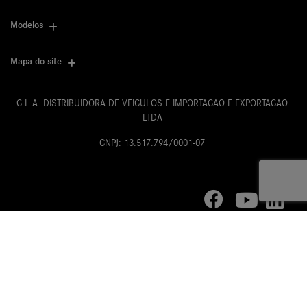
Modelos
Mapa do site
C.L.A. DISTRIBUIDORA DE VEICULOS E IMPORTACAO E EXPORTACAO
LTDA
CNPJ: 13.517.794/0001-07
Desacelere. Seu bem maior é a
vida.
Desenvolvido pela DEALERSPACE ® Direitos Reservados.