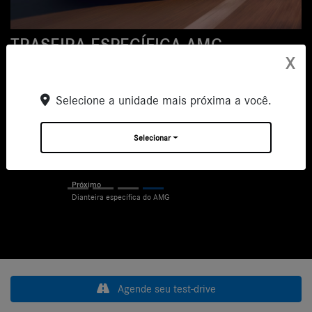
TRASEIRA ESPECÍFICA AMG
X
O poderoso estilo traseiro com luzes traseiras adaptativas em tecnologia
Selecione a unidade mais próxima a você.
LED, duas ponteiras de escapes trapezoidais duplas com flutuação
externa e distintivo emblema do modelo realçam a aparência específica
do híbrido.
Selecionar
Previous
Next
Próximo
Dianteira específica do AMG
Agende seu test-drive