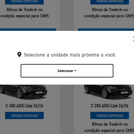
VENDAS ESPECIAIS
VENDAS ESPECIAIS
Bônus de Trade-In ou
Bônus de Trade-In ou
condição especial para CNPJ.
condição especial para CNPJ
Saiba mais
Saiba mais
Selecione a unidade mais próxima a você.
Classe C Sedan
Classe C Sedan
C 300 AMG LINE 2026
C 200 AMG LINE 26/26
Selecionar
C 300 AMG Line 26/26
C 200 AMG Line 26/26
VENDAS ESPECIAIS
VENDAS ESPECIAIS
Bônus de Trade-In ou
condição especial para CNPJ