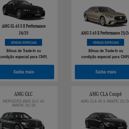
AMG SL 63 S E Performance
24/25
AMG S 63 E Performance 25/2
VENDAS ESPECIAIS
VENDAS ESPECIAIS
Bônus de Trade-In ou
Bônus de Trade-In ou
condição especial para CNPJ.
condição especial para CNPJ
Saiba mais
Saiba mais
AMG GLC
AMG CLA Coupé
MERCEDES-AMG GLC 43
AMG CLA 45 S 4MATIC 25/2
4MATIC 26/26