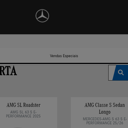
Ofertas
Vendas Especiais
RTA
AMG SL Roadster
AMG Classe S Sedan
Longo
AMG SL 63 S E-
PERFORMANCE 2025
MERCEDES-AMG S 63 S E-
PERFORMANCE 25/26