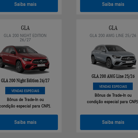
Saiba mais
Saiba mais
GLA
GLA
GLA 200 NIGHT EDITION
GLA 200 AMG LINE 25/26
26/27
GLA 200 AMG Line 25/26
GLA 200 Night Edition 26/27
VENDAS ESPECIAIS
VENDAS ESPECIAIS
Bônus de Trade-In ou
Bônus de Trade-In ou
condição especial para CNPJ
condição especial para CNPJ.
Saiba mais
Saiba mais