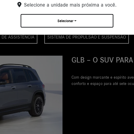
Selecione a unidade mais próxima a você.
Os detalhes do AMG GLB
Selecionar
 DE ASSISTÊNCIA
SISTEMA DE PROPULSÃO E SUSPENSÃO
S
rsatilidade,
 jornada.