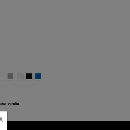
rar versão
X