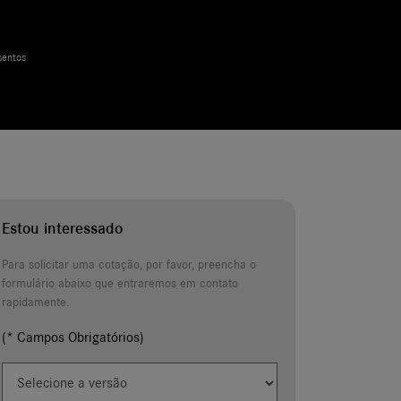
Estou interessado
Para solicitar uma cotação, por favor, preencha o
formulário abaixo que entraremos em contato
rapidamente.
(* Campos Obrigatórios)