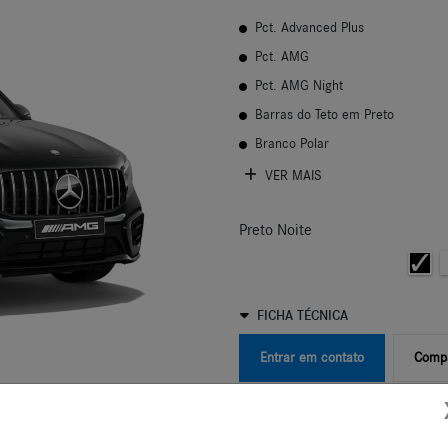
Pct. Advanced Plus
Pct. AMG
Pct. AMG Night
Barras do Teto em Preto
Branco Polar
VER MAIS
Preto Noite
FICHA TÉCNICA
Entrar em contato
Compa