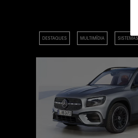
DESTAQUES
MULTIMÍDIA
SISTEMAS
GLB – O SUV PARA ATÉ 7 PASSAGEIRO
Com design marcante e espírito aventureiro, o Mercedes-Benz GLB une ve
conforto e espaço para até sete ocupantes — o SUV ideal para qualquer