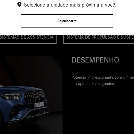
Selecione a unidade mais próxima a você.
Os detalhes do AMG GLE Coup
Selecionar
SISTEMAS DE ASSISTÊNCIA
SISTEMA DE PROPULSÃO E SUSP
PA
Expre
equip
marr