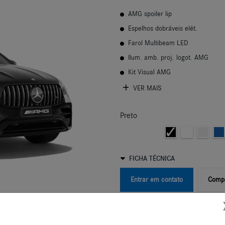
AMG spoiler lip
Espelhos dobráveis elét.
Farol Multibeam LED
Ilum. amb. proj. logot. AMG
Kit Visual AMG
VER MAIS
Preto
FICHA TÉCNICA
Entrar em contato
Compa