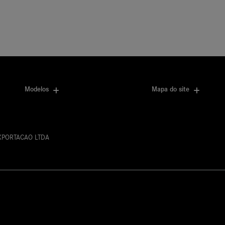
Contato
11) 97370-0700
(11) 5063-9933
Modelos
Mapa do site
EXPORTACAO LTDA