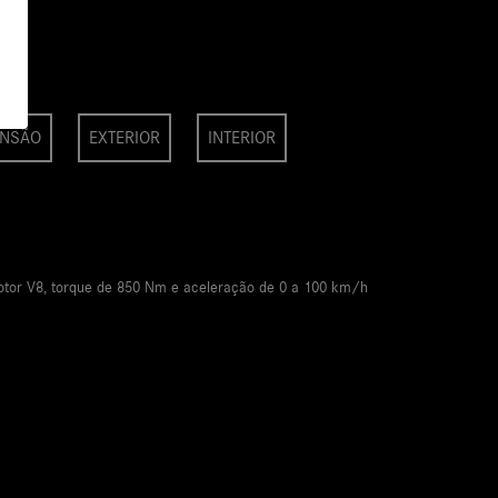
é
ENSÃO
EXTERIOR
INTERIOR
COTE MANUFAKTUR (OPCIONAL)
sse seu estilo refinado com o Pacote MANUFAKTUR, que além de incluir diver
amentos exclusivos, traz também a opção de 3 cores adicionais de estofament
om e vermelho.