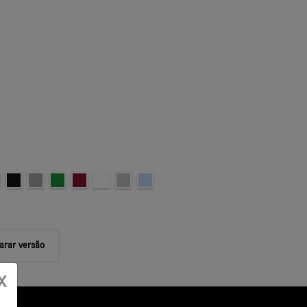
rar versão
X