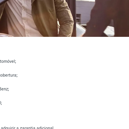
utomóvel;
cobertura;
Benz;
l;
dquirir a garantia adicional