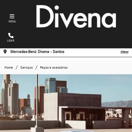
MENU
LIGAR
Mercedes-Benz Divena - Santos
Alterar
Home
Serviços
Peças e acessórios