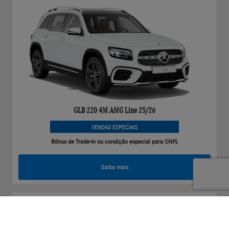
GLB 220 4M AMG Line 25/26
VENDAS ESPECIAIS
Bônus de Trade-In ou condição especial para CNPJ.
Saiba mais
GLB
GLB 220 4MATIC PROGRESSIVE 26/26