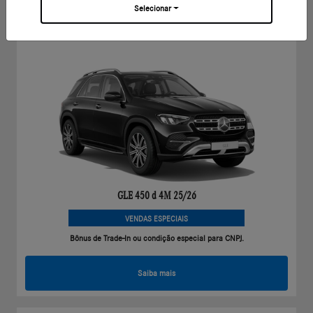
Selecionar
GLE
GLE 450 D 4MATIC 25/26
GLE 450 d 4M 25/26
VENDAS ESPECIAIS
Bônus de Trade-In ou condição especial para CNPJ.
Saiba mais