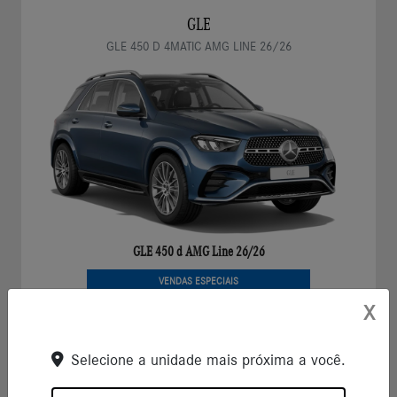
GLE
GLE 450 D 4MATIC AMG LINE 26/26
GLE 450 d AMG Line 26/26
VENDAS ESPECIAIS
Bônus de Trade-In ou condição especial para CNPJ.
X
Saiba mais
Selecione a unidade mais próxima a você.